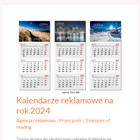
Kalendarze reklamowe na
Kalendarze
reklamowe
rok 2024
na
Agencja reklamowa
/ Przez
piotr
/
3 minutes of
rok
reading
2024
Twoja droga do skutecznej reklamy Kalendarze