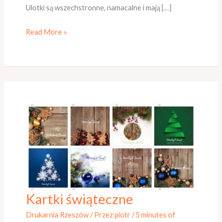
Ulotki są wszechstronne, namacalne i mają […]
Read More »
Kartki świąteczne
Kartki
świąteczne
Drukarnia Rzeszów
/ Przez
piotr
/
5 minutes of