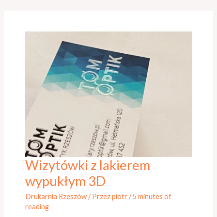
Wizytówki z lakierem
Wizytówki
z
wypukłym 3D
lakierem
Drukarnia Rzeszów
/ Przez
piotr
/
5 minutes of
wypukłym
reading
3D