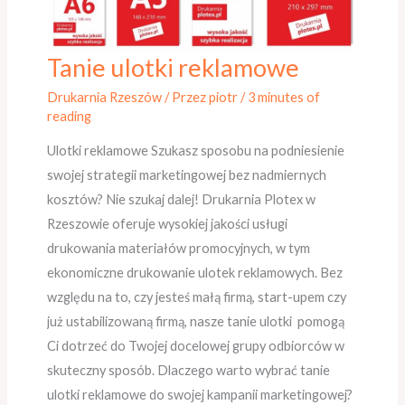
Tanie ulotki reklamowe
Tanie
ulotki
Drukarnia Rzeszów
/ Przez
piotr
/
3 minutes of
reklamowe
reading
Ulotki reklamowe Szukasz sposobu na podniesienie
swojej strategii marketingowej bez nadmiernych
kosztów? Nie szukaj dalej! Drukarnia Plotex w
Rzeszowie oferuje wysokiej jakości usługi
drukowania materiałów promocyjnych, w tym
ekonomiczne drukowanie ulotek reklamowych. Bez
względu na to, czy jesteś małą firmą, start-upem czy
już ustabilizowaną firmą, nasze tanie ulotki pomogą
Ci dotrzeć do Twojej docelowej grupy odbiorców w
skuteczny sposób. Dlaczego warto wybrać tanie
ulotki reklamowe do swojej kampanii marketingowej?