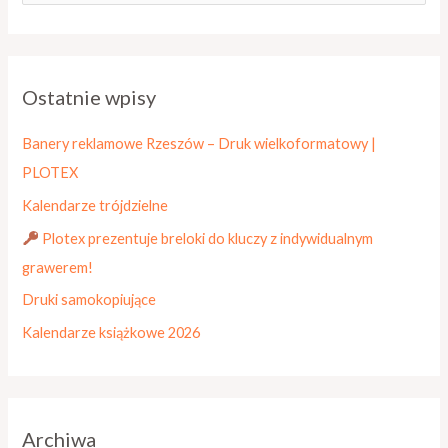
z
u
k
Ostatnie wpisy
a
j
Banery reklamowe Rzeszów – Druk wielkoformatowy |
d
PLOTEX
l
Kalendarze trójdzielne
a
Plotex prezentuje breloki do kluczy z indywidualnym
:
grawerem!
Druki samokopiujące
Kalendarze książkowe 2026
Archiwa