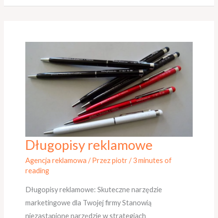
Długopisy reklamowe
Długopisy
reklamowe
Agencja reklamowa
/ Przez
piotr
/
3 minutes of
reading
Długopisy reklamowe: Skuteczne narzędzie
marketingowe dla Twojej firmy Stanowią
niezastąpione narzędzie w strategiach