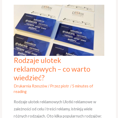
Rodzaje ulotek
Rodzaje
ulotek
reklamowych – co warto
reklamowych
wiedzieć?
–
Drukarnia Rzeszów
/ Przez
piotr
/
5 minutes of
co
reading
warto
wiedzieć?
Rodzaje ulotek reklamowych Ulotki reklamowe w
zależności od celu i treści reklamy, istnieją wiele
różnych rodzajach. Oto kilka popularnych rodzajów: