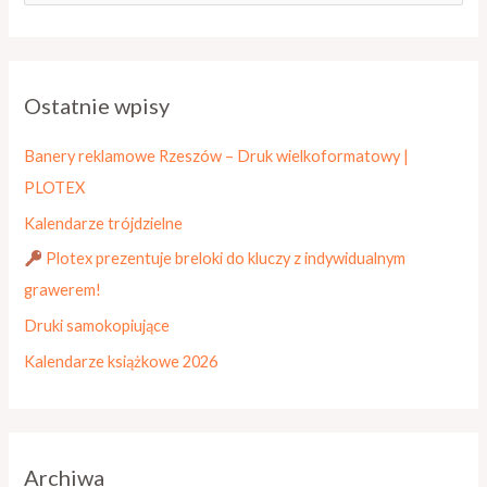
z
u
k
Ostatnie wpisy
a
j
Banery reklamowe Rzeszów – Druk wielkoformatowy |
d
PLOTEX
l
Kalendarze trójdzielne
a
Plotex prezentuje breloki do kluczy z indywidualnym
:
grawerem!
Druki samokopiujące
Kalendarze książkowe 2026
Archiwa