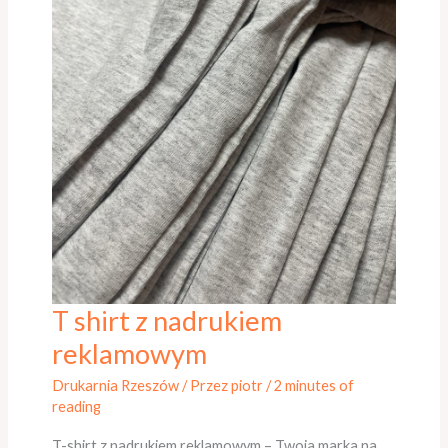
T shirt z nadrukiem
T
shirt
reklamowym
z
Drukarnia Rzeszów
/ Przez
piotr
/
2 minutes of
nadrukiem
reading
reklamowym
T-shirt z nadrukiem reklamowym – Twoja marka na