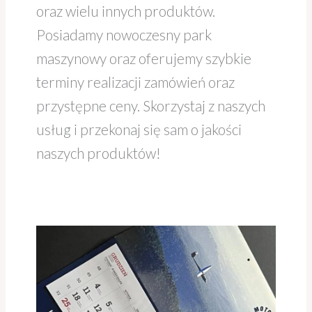
oraz wielu innych produktów.
Posiadamy nowoczesny park
maszynowy oraz oferujemy szybkie
terminy realizacji zamówień oraz
przystępne ceny. Skorzystaj z naszych
usług i przekonaj się sam o jakości
naszych produktów!