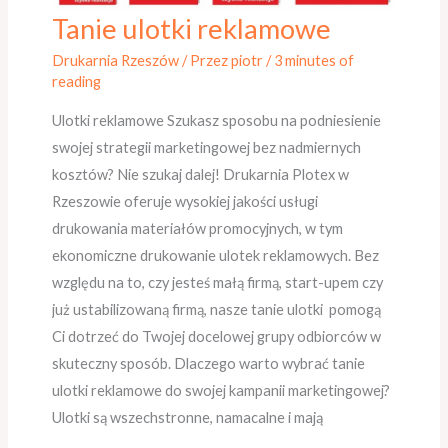
Tanie ulotki reklamowe
Tanie
ulotki
Drukarnia Rzeszów
/ Przez
piotr
/
3 minutes of
reklamowe
reading
Ulotki reklamowe Szukasz sposobu na podniesienie
swojej strategii marketingowej bez nadmiernych
kosztów? Nie szukaj dalej! Drukarnia Plotex w
Rzeszowie oferuje wysokiej jakości usługi
drukowania materiałów promocyjnych, w tym
ekonomiczne drukowanie ulotek reklamowych. Bez
względu na to, czy jesteś małą firmą, start-upem czy
już ustabilizowaną firmą, nasze tanie ulotki pomogą
Ci dotrzeć do Twojej docelowej grupy odbiorców w
skuteczny sposób. Dlaczego warto wybrać tanie
ulotki reklamowe do swojej kampanii marketingowej?
Ulotki są wszechstronne, namacalne i mają