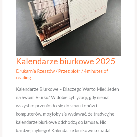
Kalendarze biurkowe 2025
Kalendarze
biurkowe
Drukarnia Rzeszów
/ Przez
piotr
/
4 minutes of
2025
reading
Kalendarze Biurkowe – Dlaczego Warto Mieć Jeden
na Swoim Biurku? W dobie cyfryzacji, gdy niemal
wszystko przeniosło się do smartfonów i
komputerów, mogłoby się wydawać, że tradycyjne
kalendarze biurkowe odchodzą do lamusa. Nic
bardziej mylnego! Kalendarze biurkowe to nadal