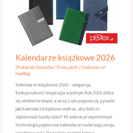
Kalendarze książkowe 2026
Kalendarze
książkowe
Drukarnia Rzeszów
/ Przez
piotr
/
3 minutes of
2026
reading
Kalendarze książkowe 2026 – elegancja,
funkcjonalność i inspiracja w jednym Rok 2026 zbliża
się wielkimi krokami, a wraz z nim pojawia się pytanie:
jaki kalendarz książkowy wybrać, aby dobrze
zaplanować każdy dzień? W świecie przepełnionym
technologią papierowe kalendarze nadal mają swoją
wyjątkową moc. Pozwalają zwolnić tempo,