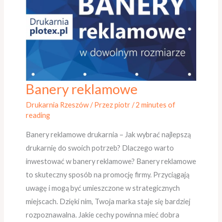
Banery reklamowe
Banery
reklamowe
Drukarnia Rzeszów
/ Przez
piotr
/
2 minutes of
reading
Banery reklamowe drukarnia – Jak wybrać najlepszą
drukarnię do swoich potrzeb? Dlaczego warto
inwestować w banery reklamowe? Banery reklamowe
to skuteczny sposób na promocję firmy. Przyciągają
uwagę i mogą być umieszczone w strategicznych
miejscach. Dzięki nim, Twoja marka staje się bardziej
rozpoznawalna. Jakie cechy powinna mieć dobra