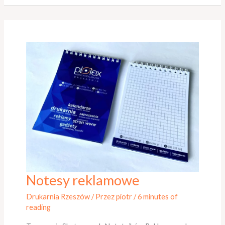
Notesy reklamowe
Notesy
reklamowe
Drukarnia Rzeszów
/ Przez
piotr
/
6 minutes of
reading