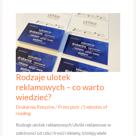
Rodzaje ulotek
Rodzaje
ulotek
reklamowych – co warto
reklamowych
wiedzieć?
–
Drukarnia Rzeszów
/ Przez
piotr
/
5 minutes of
co
reading
warto
wiedzieć?
Rodzaje ulotek reklamowych Ulotki reklamowe w
zależności od celu i treści reklamy, istnieją wiele