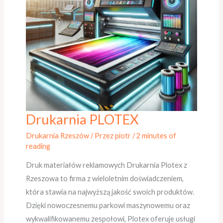
Drukarnia PLOTEX
Drukarnia
PLOTEX
Drukarnia Rzeszów
/ Przez
piotr
/
2 minutes of
reading
Druk materiałów reklamowych Drukarnia Plotex z
Rzeszowa to firma z wieloletnim doświadczeniem,
która stawia na najwyższą jakość swoich produktów.
Dzięki nowoczesnemu parkowi maszynowemu oraz
wykwalifikowanemu zespołowi, Plotex oferuje usługi