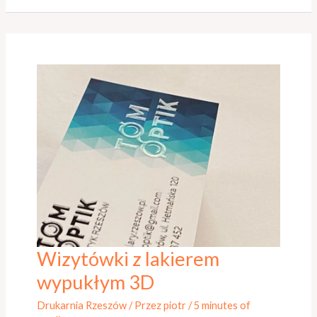
Wizytówki z lakierem
Wizytówki
z
wypukłym 3D
lakierem
Drukarnia Rzeszów
/ Przez
piotr
/
5 minutes of
wypukłym