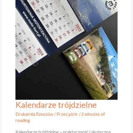
Kalendarze trójdzielne
Kalendarze
trójdzielne
Drukarnia Rzeszów
/ Przez
piotr
/
2 minutes of
reading
Kalendarze trójdzielne – praktyczność i skuteczna