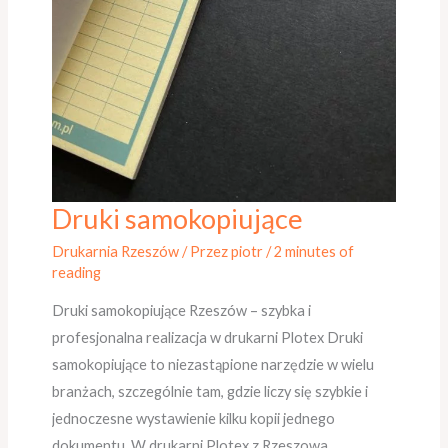
Druki samokopiujące
Druki
samokopiujące
Drukarnia Rzeszów
/ Przez
piotr
/
2 minutes of
reading
Druki samokopiujące Rzeszów – szybka i
profesjonalna realizacja w drukarni Plotex Druki
samokopiujące to niezastąpione narzędzie w wielu
branżach, szczególnie tam, gdzie liczy się szybkie i
jednoczesne wystawienie kilku kopii jednego
dokumentu. W drukarni Plotex z Rzeszowa