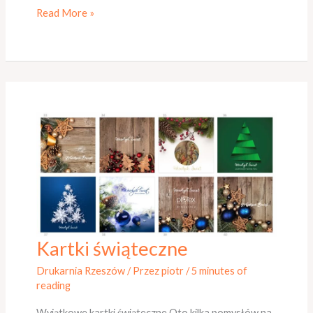
Read More »
Kartki świąteczne
Kartki
świąteczne
Drukarnia Rzeszów
/ Przez
piotr
/
5 minutes of
reading
Wyjątkowe kartki świąteczne Oto kilka pomysłów na