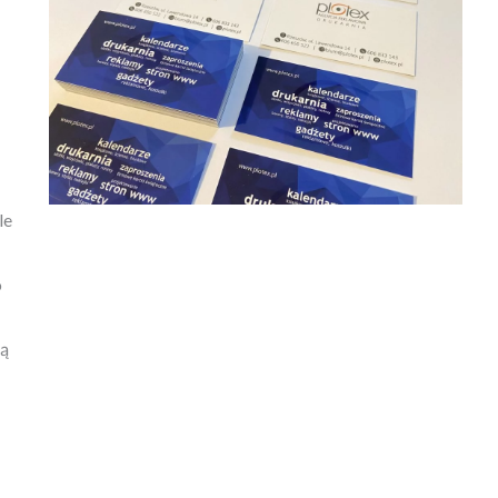
le
o
ją