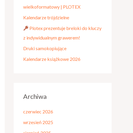
d
wielkoformatowy | PLOTEX
l
Kalendarze trójdzielne
a
Plotex prezentuje breloki do kluczy
:
z indywidualnym grawerem!
Druki samokopiujące
Kalendarze książkowe 2026
Archiwa
czerwiec 2026
wrzesień 2025
sierpień 2025