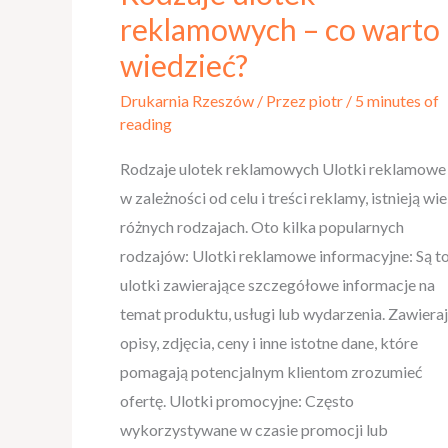
ulotek
reklamowych – co warto
reklamowych
wiedzieć?
–
Drukarnia Rzeszów
/ Przez
piotr
/
5 minutes of
co
reading
warto
wiedzieć?
Rodzaje ulotek reklamowych Ulotki reklamowe
w zależności od celu i treści reklamy, istnieją wie
różnych rodzajach. Oto kilka popularnych
rodzajów: Ulotki reklamowe informacyjne: Są t
ulotki zawierające szczegółowe informacje na
temat produktu, usługi lub wydarzenia. Zawiera
opisy, zdjęcia, ceny i inne istotne dane, które
pomagają potencjalnym klientom zrozumieć
ofertę. Ulotki promocyjne: Często
wykorzystywane w czasie promocji lub