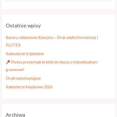
z
u
k
Ostatnie wpisy
a
j
Banery reklamowe Rzeszów – Druk wielkoformatowy |
d
PLOTEX
l
Kalendarze trójdzielne
a
Plotex prezentuje breloki do kluczy z indywidualnym
:
grawerem!
Druki samokopiujące
Kalendarze książkowe 2026
Archiwa