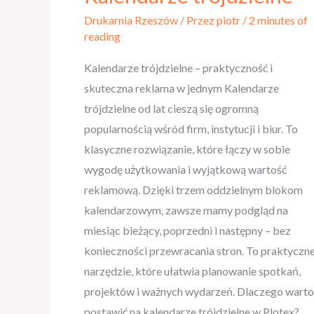
trójdzielne
Drukarnia Rzeszów
/ Przez
piotr
/
2 minutes of
reading
Kalendarze trójdzielne – praktyczność i
skuteczna reklama w jednym Kalendarze
trójdzielne od lat cieszą się ogromną
popularnością wśród firm, instytucji i biur. To
klasyczne rozwiązanie, które łączy w sobie
wygodę użytkowania i wyjątkową wartość
reklamową. Dzięki trzem oddzielnym blokom
kalendarzowym, zawsze mamy podgląd na
miesiąc bieżący, poprzedni i następny – bez
konieczności przewracania stron. To praktyczn
narzędzie, które ułatwia planowanie spotkań,
projektów i ważnych wydarzeń. Dlaczego warto
postawić na kalendarze trójdzielne w Plotex?