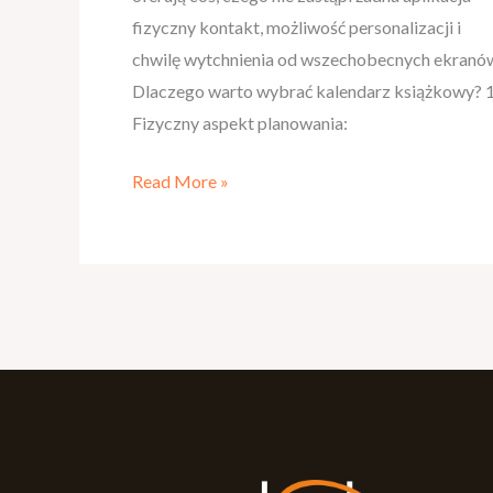
fizyczny kontakt, możliwość personalizacji i
chwilę wytchnienia od wszechobecnych ekranó
Dlaczego warto wybrać kalendarz książkowy? 1
Fizyczny aspekt planowania:
Read More »