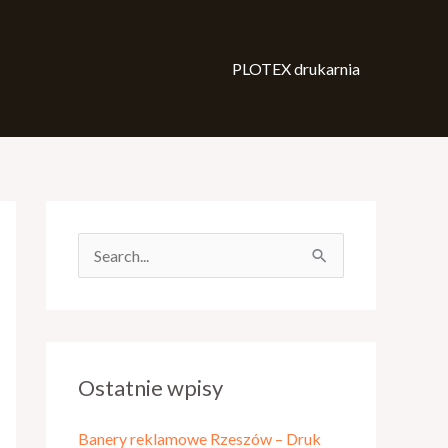
PLOTEX drukarnia
S
z
u
k
Ostatnie wpisy
a
j
Banery reklamowe Rzeszów – Druk