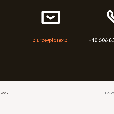
biuro@plotex.pl
+48 606 8
etowy
Powe