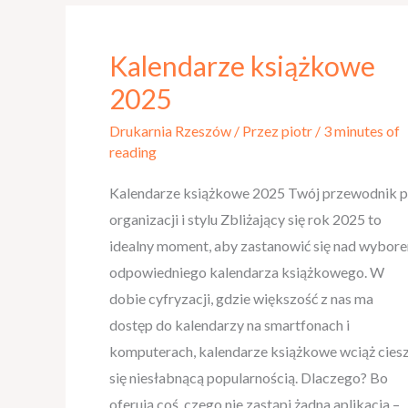
Kalendarze książkowe
Kalendarze
książkowe
2025
2025
Drukarnia Rzeszów
/ Przez
piotr
/
3 minutes of
reading
Kalendarze książkowe 2025 Twój przewodnik 
organizacji i stylu Zbliżający się rok 2025 to
idealny moment, aby zastanowić się nad wybor
odpowiedniego kalendarza książkowego. W
dobie cyfryzacji, gdzie większość z nas ma
dostęp do kalendarzy na smartfonach i
komputerach, kalendarze książkowe wciąż cies
się niesłabnącą popularnością. Dlaczego? Bo
oferują coś, czego nie zastąpi żadna aplikacja –