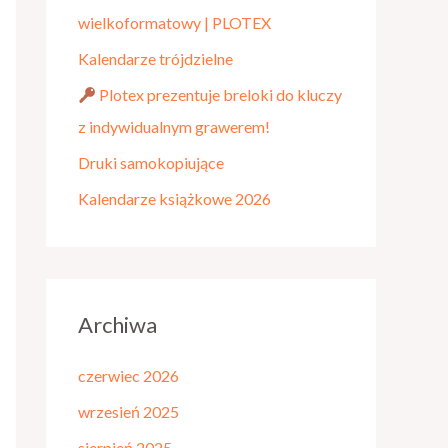
d
wielkoformatowy | PLOTEX
l
Kalendarze trójdzielne
a
Plotex prezentuje breloki do kluczy
:
z indywidualnym grawerem!
Druki samokopiujące
Kalendarze książkowe 2026
Archiwa
czerwiec 2026
wrzesień 2025
sierpień 2025