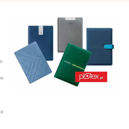
po
em
zą