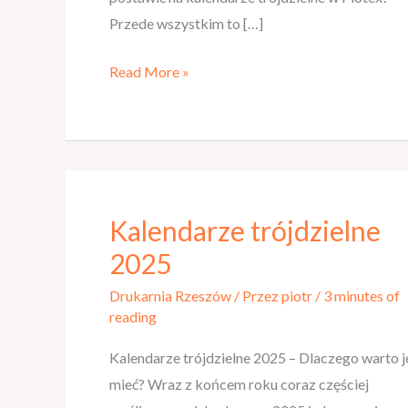
Przede wszystkim to […]
Read More »
Kalendarze trójdzielne
Kalendarze
trójdzielne
2025
2025
Drukarnia Rzeszów
/ Przez
piotr
/
3 minutes of
reading
Kalendarze trójdzielne 2025 – Dlaczego warto j
mieć? Wraz z końcem roku coraz częściej