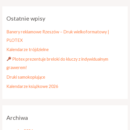
u
k
Ostatnie wpisy
a
j
Banery reklamowe Rzeszów – Druk wielkoformatowy |
d
PLOTEX
l
Kalendarze trójdzielne
a
Plotex prezentuje breloki do kluczy z indywidualnym
:
grawerem!
Druki samokopiujące
Kalendarze książkowe 2026
Archiwa