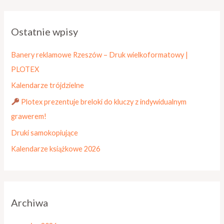
u
k
Ostatnie wpisy
a
j
Banery reklamowe Rzeszów – Druk wielkoformatowy |
d
PLOTEX
l
Kalendarze trójdzielne
a
Plotex prezentuje breloki do kluczy z indywidualnym
:
grawerem!
Druki samokopiujące
Kalendarze książkowe 2026
Archiwa