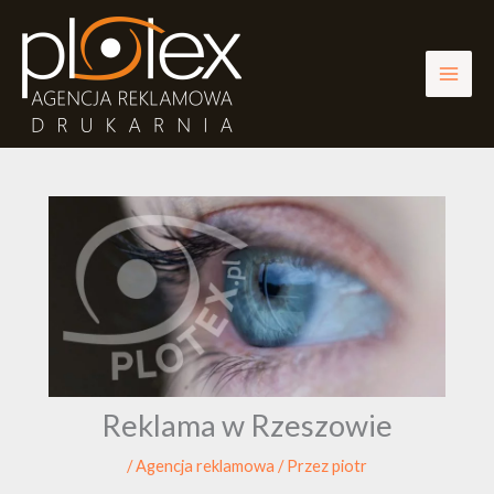
Przejdź
do
treści
Reklama w Rzeszowie
/
Agencja reklamowa
/ Przez
piotr