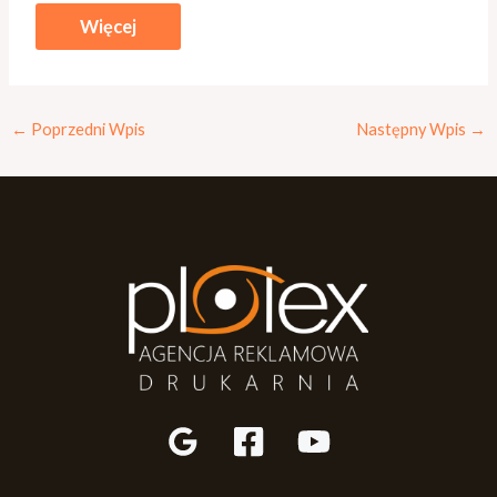
Więcej
←
Poprzedni Wpis
Następny Wpis
→